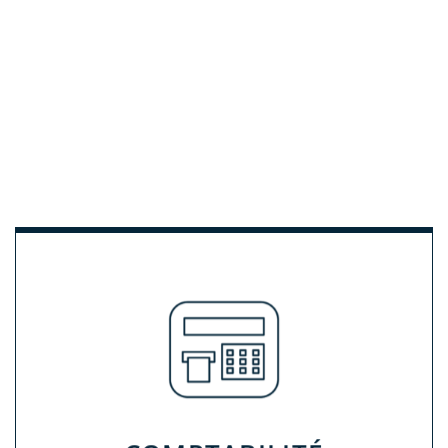
réel.
suivi de votre comptabilité quasiment en temps
interface simple et intuitive vous permettant un
une application. Notre application dispose d’une
manière classique soit totalement digitale via
entreprise. Nous proposons nos services soit de
la totalité des obligations comptables de votre